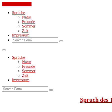
Skip to the content
Sprüche
Natur
Freunde
Sommer
Zeit
Impressum
Search
Sprüche
Natur
Freunde
Sommer
Zeit
Impressum
Search
Spruch des 
Jeden Tag ein toller