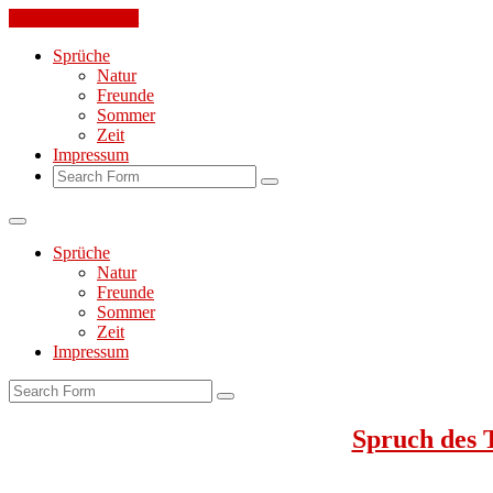
Skip to the content
Sprüche
Natur
Freunde
Sommer
Zeit
Impressum
Search
Sprüche
Natur
Freunde
Sommer
Zeit
Impressum
Search
Spruch des 
Jeden Tag ein toller