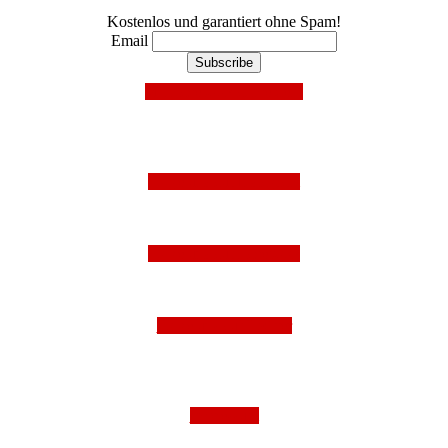
Kostenlos und garantiert ohne Spam!
Email
Mit Facebook anmelden!
Folge uns auf Instagram
Folge uns auf Facebook
Folge uns auf Twitter
Impressum