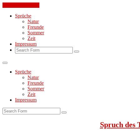
Skip to the content
Sprüche
Natur
Freunde
Sommer
Zeit
Impressum
Search
Sprüche
Natur
Freunde
Sommer
Zeit
Impressum
Search
Spruch des 
Jeden Tag ein toller