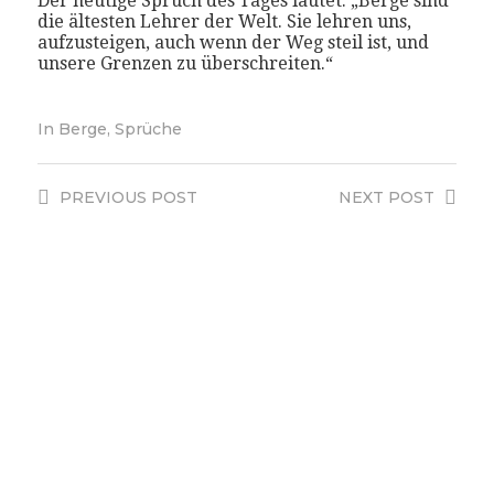
Der heutige Spruch des Tages lautet: „Berge sind
die ältesten Lehrer der Welt. Sie lehren uns,
aufzusteigen, auch wenn der Weg steil ist, und
unsere Grenzen zu überschreiten.“
In
Berge
,
Sprüche
PREVIOUS
POST
NEXT
POST