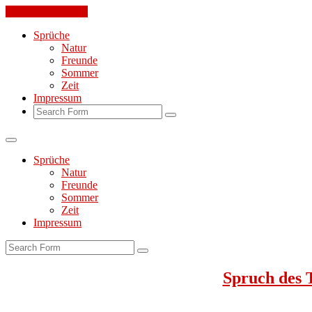
Skip to the content
Sprüche
Natur
Freunde
Sommer
Zeit
Impressum
Search
Sprüche
Natur
Freunde
Sommer
Zeit
Impressum
Search
Spruch des 
Jeden Tag ein toller