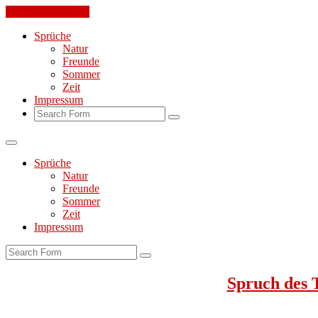
Skip to the content
Sprüche
Natur
Freunde
Sommer
Zeit
Impressum
Search
Sprüche
Natur
Freunde
Sommer
Zeit
Impressum
Search
Spruch des 
Jeden Tag ein toller