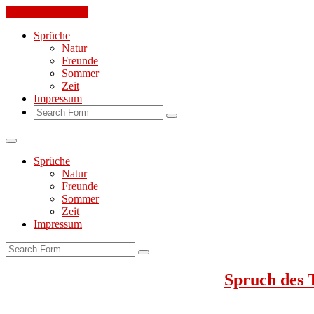
Skip to the content
Sprüche
Natur
Freunde
Sommer
Zeit
Impressum
Search
Sprüche
Natur
Freunde
Sommer
Zeit
Impressum
Search
Spruch des 
Jeden Tag ein toller