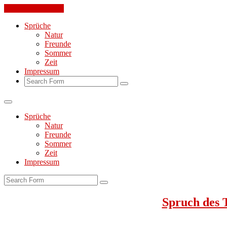
Skip to the content
Sprüche
Natur
Freunde
Sommer
Zeit
Impressum
Search
Sprüche
Natur
Freunde
Sommer
Zeit
Impressum
Search
Spruch des 
Jeden Tag ein toller