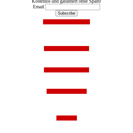
Kostenlos und garantiert ohne Spam!
Email
Mit Facebook anmelden!
Folge uns auf Instagram
Folge uns auf Facebook
Folge uns auf Twitter
Impressum